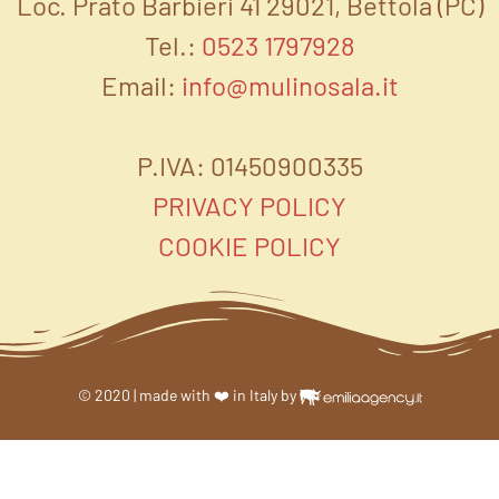
Loc. Prato Barbieri 41 29021, Bettola (PC)
Tel.:
0523 1797928
Email:
info@mulinosala.it
P.IVA: 01450900335
PRIVACY POLICY
COOKIE POLICY
© 2020 | made with ❤️ in Italy by