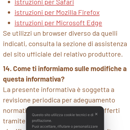
istruzioni per Safari
istruzioni per Mozilla Firefox
istruzioni per Microsoft Edge
Se utilizzi un browser diverso da quelli
indicati, consulta la sezione di assistenza
del sito ufficiale del relativo produttore.
14. Come ti informiamo sulle modifiche a
questa informativa?
La presente informativa è soggetta a
revisione periodica per adeguamento
normativo o modifica dei servizi offerti
✕
Questo sito utilizza cookie tecnici e di
tramite il sito. Ogni variazione
profilazione.
Puoi accettare, rifiutare o personalizzare